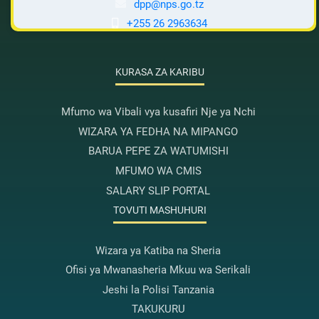
dpp@nps.go.tz
+255 26 2963634
KURASA ZA KARIBU
Mfumo wa Vibali vya kusafiri Nje ya Nchi
WIZARA YA FEDHA NA MIPANGO
BARUA PEPE ZA WATUMISHI
MFUMO WA CMIS
SALARY SLIP PORTAL
TOVUTI MASHUHURI
Wizara ya Katiba na Sheria
Ofisi ya Mwanasheria Mkuu wa Serikali
Jeshi la Polisi Tanzania
TAKUKURU