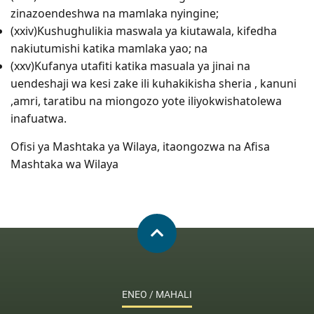
zinazoendeshwa na mamlaka nyingine;
(xxiv)Kushughulikia maswala ya kiutawala, kifedha
nakiutumishi katika mamlaka yao; na
(xxv)Kufanya utafiti katika masuala ya jinai na
uendeshaji wa kesi zake ili kuhakikisha sheria , kanuni
,amri, taratibu na miongozo yote iliyokwishatolewa
inafuatwa.
Ofisi ya Mashtaka ya Wilaya, itaongozwa na Afisa
Mashtaka wa Wilaya
ENEO / MAHALI