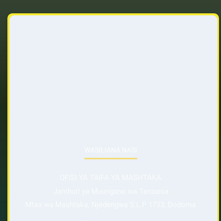
WASILIANA NASI
OFISI YA TAIFA YA MASHTAKA
Jamhuri ya Muungano wa Tanzania
Mtaa wa Mashtaka, Njedengwa S.L.P 1733, Dodoma