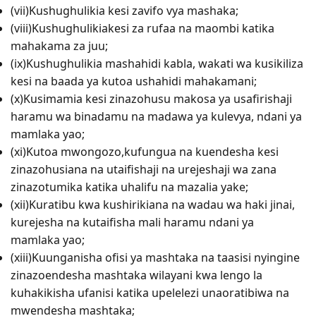
(vii)Kushughulikia kesi zavifo vya mashaka;
(viii)Kushughulikiakesi za rufaa na maombi katika
mahakama za juu;
(ix)Kushughulikia mashahidi kabla, wakati wa kusikiliza
kesi na baada ya kutoa ushahidi mahakamani;
(x)Kusimamia kesi zinazohusu makosa ya usafirishaji
haramu wa binadamu na madawa ya kulevya, ndani ya
mamlaka yao;
(xi)Kutoa mwongozo,kufungua na kuendesha kesi
zinazohusiana na utaifishaji na urejeshaji wa zana
zinazotumika katika uhalifu na mazalia yake;
(xii)Kuratibu kwa kushirikiana na wadau wa haki jinai,
kurejesha na kutaifisha mali haramu ndani ya
mamlaka yao;
(xiii)Kuunganisha ofisi ya mashtaka na taasisi nyingine
zinazoendesha mashtaka wilayani kwa lengo la
kuhakikisha ufanisi katika upelelezi unaoratibiwa na
mwendesha mashtaka;