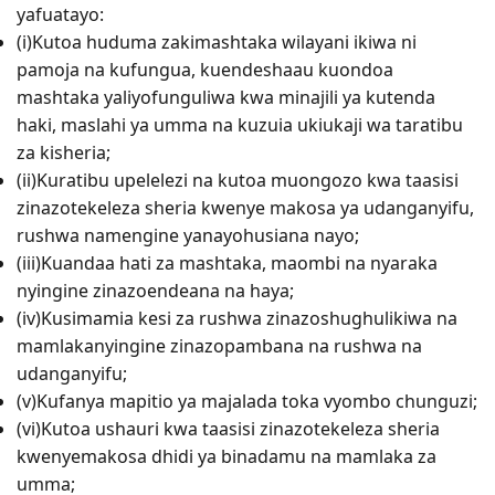
yafuatayo:
(i)Kutoa huduma zakimashtaka wilayani ikiwa ni
pamoja na kufungua, kuendeshaau kuondoa
mashtaka yaliyofunguliwa kwa minajili ya kutenda
haki, maslahi ya umma na kuzuia ukiukaji wa taratibu
za kisheria;
(ii)Kuratibu upelelezi na kutoa muongozo kwa taasisi
zinazotekeleza sheria kwenye makosa ya udanganyifu,
rushwa namengine yanayohusiana nayo;
(iii)Kuandaa hati za mashtaka, maombi na nyaraka
nyingine zinazoendeana na haya;
(iv)Kusimamia kesi za rushwa zinazoshughulikiwa na
mamlakanyingine zinazopambana na rushwa na
udanganyifu;
(v)Kufanya mapitio ya majalada toka vyombo chunguzi;
(vi)Kutoa ushauri kwa taasisi zinazotekeleza sheria
kwenyemakosa dhidi ya binadamu na mamlaka za
umma;