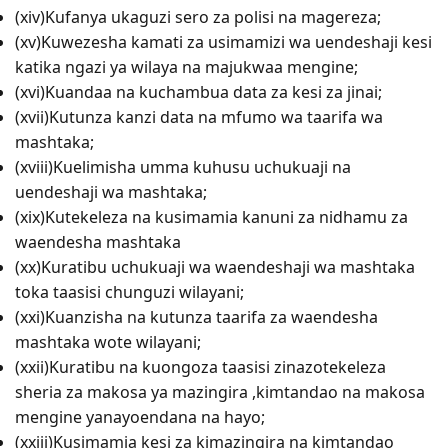
(xiv)Kufanya ukaguzi sero za polisi na magereza;
(xv)Kuwezesha kamati za usimamizi wa uendeshaji kesi
katika ngazi ya wilaya na majukwaa mengine;
(xvi)Kuandaa na kuchambua data za kesi za jinai;
(xvii)Kutunza kanzi data na mfumo wa taarifa wa
mashtaka;
(xviii)Kuelimisha umma kuhusu uchukuaji na
uendeshaji wa mashtaka;
(xix)Kutekeleza na kusimamia kanuni za nidhamu za
waendesha mashtaka
(xx)Kuratibu uchukuaji wa waendeshaji wa mashtaka
toka taasisi chunguzi wilayani;
(xxi)Kuanzisha na kutunza taarifa za waendesha
mashtaka wote wilayani;
(xxii)Kuratibu na kuongoza taasisi zinazotekeleza
sheria za makosa ya mazingira ,kimtandao na makosa
mengine yanayoendana na hayo;
(xxiii)Kusimamia kesi za kimazingira na kimtandao