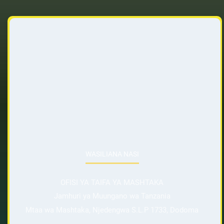
WASILIANA NASI
OFISI YA TAIFA YA MASHTAKA
Jamhuri ya Muungano wa Tanzania
Mtaa wa Mashtaka, Njedengwa S.L.P 1733, Dodoma