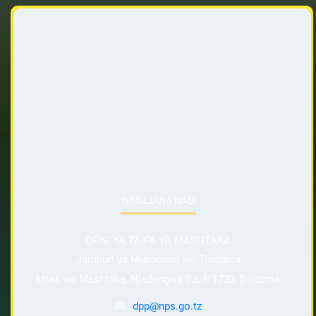
WASILIANA NASI
OFISI YA TAIFA YA MASHTAKA
Jamhuri ya Muungano wa Tanzania
Mtaa wa Mashtaka, Njedengwa S.L.P 1733, Dodoma
dpp@nps.go.tz