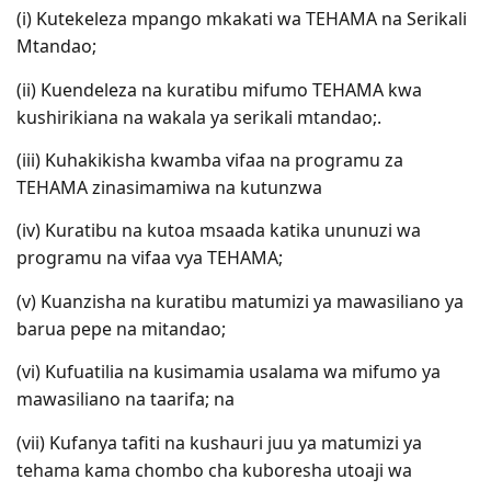
(i) Kutekeleza mpango mkakati wa TEHAMA na Serikali
Mtandao;
(ii) Kuendeleza na kuratibu mifumo TEHAMA kwa
kushirikiana na wakala ya serikali mtandao;.
(iii) Kuhakikisha kwamba vifaa na programu za
TEHAMA zinasimamiwa na kutunzwa
(iv) Kuratibu na kutoa msaada katika ununuzi wa
programu na vifaa vya TEHAMA;
(v) Kuanzisha na kuratibu matumizi ya mawasiliano ya
barua pepe na mitandao;
(vi) Kufuatilia na kusimamia usalama wa mifumo ya
mawasiliano na taarifa; na
(vii) Kufanya tafiti na kushauri juu ya matumizi ya
tehama kama chombo cha kuboresha utoaji wa