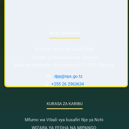
WASILIANA NASI
OFISI YA TAIFA YA MASHTAKA
Jamhuri ya Muungano wa Tanzania
Mtaa wa Mashtaka, Njedengwa S.L.P 1733, Dodoma
dpp@nps.go.tz
+255 26 2963634
KURASA ZA KARIBU
Mfumo wa Vibali vya kusafiri Nje ya Nchi
WIZARA YA FEDHA NA MIPANGO