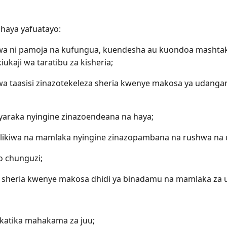
 haya yafuatayo:
iwa ni pamoja na kufungua, kuendesha au kuondoa mashtaka
ukaji wa taratibu za kisheria;
kwa taasisi zinazotekeleza sheria kwenye makosa ya udang
nyaraka nyingine zinazoendeana na haya;
ulikiwa na mamlaka nyingine zinazopambana na rushwa na 
o chunguzi;
eza sheria kwenye makosa dhidi ya binadamu na mamlaka za
i katika mahakama za juu;