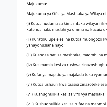
Majukumu:
Majukumu ya Ofisi ya Mashtaka ya Wilaya ni
(i) Kutoa huduma za kimashtaka wilayani ik
kutenda haki, maslahi ya umma na kuzuia uki
(ii) Kuratibu upelelezi na kutoa muongozo 
yanayohusiana nayo;
(iii) Kuandaa hati za mashtaka, maombi na 
(iv) Kusimamia kesi za rushwa zinazoshugh
(v) Kufanya mapitio ya majalada toka vyomb
(vi) Kutoa ushauri kwa taasisi zinazotekel
(vii) Kushughulikia kesi za vifo vya mashaka;
(viii) Kushughulikia kesi za rufaa na maomb