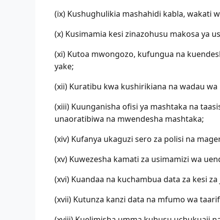
(ix) Kushughulikia mashahidi kabla, wakati 
(x) Kusimamia kesi zinazohusu makosa ya u
(xi) Kutoa mwongozo, kufungua na kuendesha 
yake;
(xii) Kuratibu kwa kushirikiana na wadau wa 
(xiii) Kuunganisha ofisi ya mashtaka na taas
unaoratibiwa na mwendesha mashtaka;
(xiv) Kufanya ukaguzi sero za polisi na mage
(xv) Kuwezesha kamati za usimamizi wa uend
(xvi) Kuandaa na kuchambua data za kesi za j
(xvii) Kutunza kanzi data na mfumo wa taar
(xviii) Kuelimisha umma kuhusu uchukuaji n