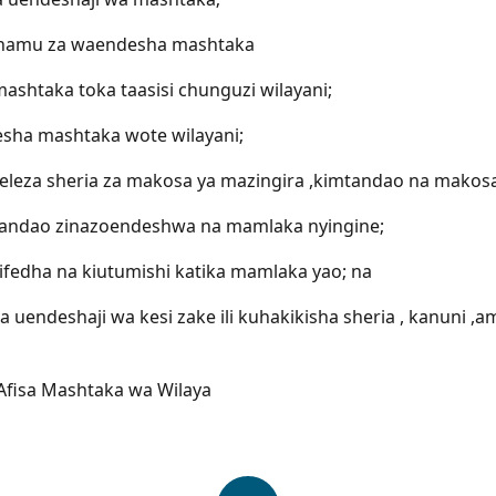
idhamu za waendesha mashtaka
ashtaka toka taasisi chunguzi wilayani;
desha mashtaka wote wilayani;
tekeleza sheria za makosa ya mazingira ,kimtandao na mak
imtandao zinazoendeshwa na mamlaka nyingine;
kifedha na kiutumishi katika mamlaka yao; na
 na uendeshaji wa kesi zake ili kuhakikisha sheria , kanuni ,
 Afisa Mashtaka wa Wilaya