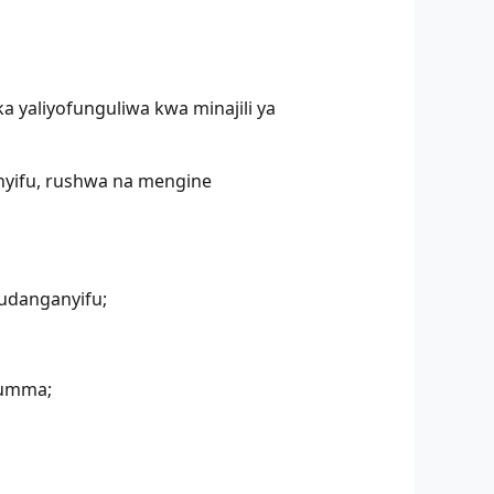
 yaliyofunguliwa kwa minajili ya
anyifu, rushwa na mengine
udanganyifu;
 umma;