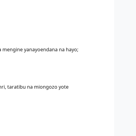
osa mengine yanayoendana na hayo;
amri, taratibu na miongozo yote