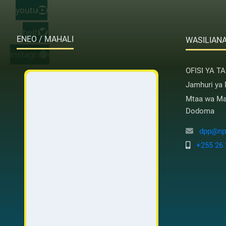
youtube
twitter
ENEO / MAHALI
WASILIANA
instagram
OFISI YA T
Jamhuri ya
Mtaa wa Mas
Dodoma
dpp@nps
+255 26