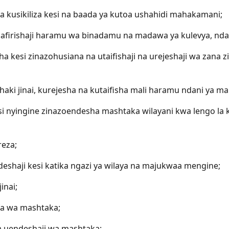
wa kusikiliza kesi na baada ya kutoa ushahidi mahakamani;
safirishaji haramu wa binadamu na madawa ya kulevya, nda
kesi zinazohusiana na utaifishaji na urejeshaji wa zana z
haki jinai, kurejesha na kutaifisha mali haramu ndani ya m
isi nyingine zinazoendesha mashtaka wilayani kwa lengo la k
reza;
eshaji kesi katika ngazi ya wilaya na majukwaa mengine;
inai;
ifa wa mashtaka;
a uendeshaji wa mashtaka;