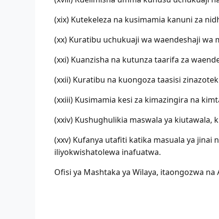
(xix) Kutekeleza na kusimamia kanuni za n
(xx) Kuratibu uchukuaji wa waendeshaji wa m
(xxi) Kuanzisha na kutunza taarifa za waen
(xxii) Kuratibu na kuongoza taasisi zinazo
(xxiii) Kusimamia kesi za kimazingira na k
(xxiv) Kushughulikia maswala ya kiutawala, 
(xxv) Kufanya utafiti katika masuala ya jinai
iliyokwishatolewa inafuatwa.
Ofisi ya Mashtaka ya Wilaya, itaongozwa na