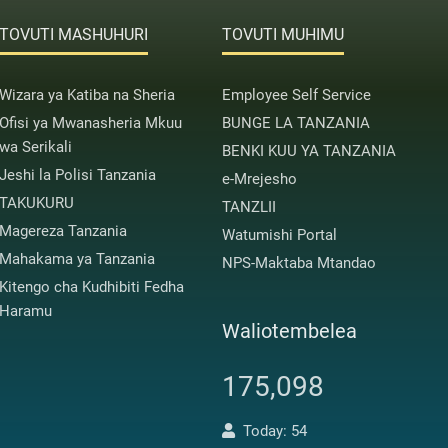
TOVUTI MASHUHURI
TOVUTI MUHIMU
Wizara ya Katiba na Sheria
Employee Self Service
Ofisi ya Mwanasheria Mkuu
BUNGE LA TANZANIA
wa Serikali
BENKI KUU YA TANZANIA
Jeshi la Polisi Tanzania
e-Mrejesho
TAKUKURU
TANZLII
Magereza Tanzania
Watumishi Portal
Mahakama ya Tanzania
NPS-Maktaba Mtandao
Kitengo cha Kudhibiti Fedha
Haramu
Waliotembelea
175,098
Today: 54