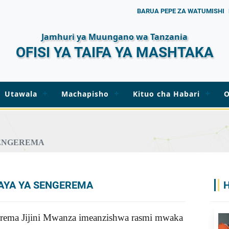
BARUA PEPE ZA WATUMISHI
Jamhuri ya Muungano wa Tanzania
OFISI YA TAIFA YA MASHTAKA
Utawala
Machapisho
Kituo cha Habari
O
ENGEREMA
LAYA YA SENGEREMA
gerema Jijini Mwanza imeanzishwa rasmi mwaka