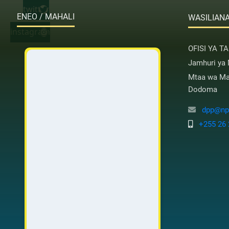
twitter
ENEO / MAHALI
WASILIANA
instagram
OFISI YA T
Jamhuri ya
Mtaa wa Mas
Dodoma
dpp@nps
+255 26